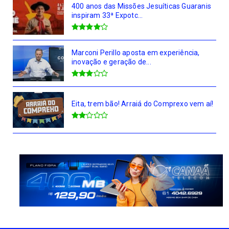
400 anos das Missões Jesuíticas Guaranis
inspiram 33ª Expotc...
Marconi Perillo aposta em experiência,
inovação e geração de...
Eita, trem bão! Arraiá do Comprexo vem aí!