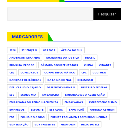
MARCADORES
2026
33ª EDIÇÃO
80 ANOS
ÁFRICA DO SUL
ANDERSON MIRANDA
AUXILIARES DA JUSTIÇA
BRASIL
BRASILIA IN FOCO
CÂMARA DOS DEPUTADOS
CHINA
CIDADES
CNJ
CONCURSOS
CORPO DIPLOMÁTICO
CPC
CULTURA
DANÇAS FOLCLÓRICAS
DATA NACIONAL
DELMASSO
DEP. CLAUDIO CAJADO
DESENVOLVIMENTO
DISTRITO FEDERAL
EBC
ECONOMIA
EMBAIXADA
EMBAIXADA DO AZERBAIJÃO
EMBAIXADA DO REINO HACHEMITA
EMBAIXADAS
EMPREEDEDORISMO
EMPREGOS
ESPORTE
ESTADOS
EXPOTCHÊ
FABIANA CEYHAN
FDF
FOLHA DO GOIÁS
FRENTE PARLAMENTARES BRASIL-CHINA
GDF EM AÇÃO
GDF PRESENTE
GRUPOM4
HELIO DOYLE