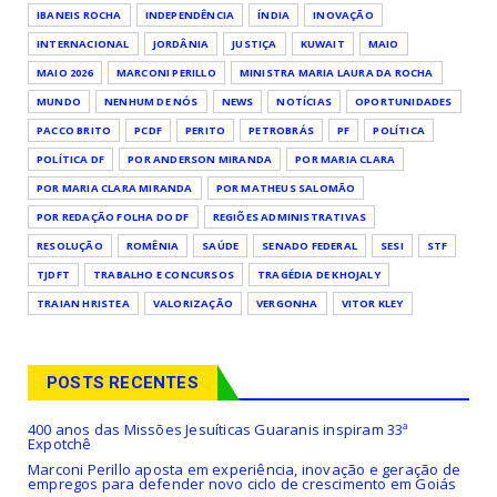
IBANEIS ROCHA
INDEPENDÊNCIA
ÍNDIA
INOVAÇÃO
INTERNACIONAL
JORDÂNIA
JUSTIÇA
KUWAIT
MAIO
MAIO 2026
MARCONI PERILLO
MINISTRA MARIA LAURA DA ROCHA
MUNDO
NENHUM DE NÓS
NEWS
NOTÍCIAS
OPORTUNIDADES
PACCO BRITO
PCDF
PERITO
PETROBRÁS
PF
POLÍTICA
POLÍTICA DF
POR ANDERSON MIRANDA
POR MARIA CLARA
POR MARIA CLARA MIRANDA
POR MATHEUS SALOMÃO
POR REDAÇÃO FOLHA DO DF
REGIÕES ADMINISTRATIVAS
RESOLUÇÃO
ROMÊNIA
SAÚDE
SENADO FEDERAL
SESI
STF
TJDFT
TRABALHO E CONCURSOS
TRAGÉDIA DE KHOJALY
TRAIAN HRISTEA
VALORIZAÇÃO
VERGONHA
VITOR KLEY
POSTS RECENTES
400 anos das Missões Jesuíticas Guaranis inspiram 33ª
Expotchê
Marconi Perillo aposta em experiência, inovação e geração de
empregos para defender novo ciclo de crescimento em Goiás