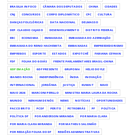
BRASILIA IN FOCO
CÂMARA DOS DEPUTADOS
CHINA
CIDADES
CNJ
CONCURSOS
CORPO DIPLOMÁTICO
CPC
CULTURA
DANÇAS FOLCLÓRICAS
DATA NACIONAL
DELMASSO
DEP. CLAUDIO CAJADO
DESENVOLVIMENTO
DISTRITO FEDERAL
EBC
ECONOMIA
EMBAIXADA
EMBAIXADA DO AZERBAIJÃO
EMBAIXADA DO REINO HACHEMITA
EMBAIXADAS
EMPREEDEDORISMO
EMPREGOS
ESPORTE
ESTADOS
EXPOTCHÊ
FABIANA CEYHAN
FDF
FOLHA DO GOIÁS
FRENTE PARLAMENTARES BRASIL-CHINA
GDF EM AÇÃO
GDF PRESENTE
GRUPOM4
HELIO DOYLE
IBANEIS ROCHA
INDEPENDÊNCIA
ÍNDIA
INOVAÇÃO
INTERNACIONAL
JORDÂNIA
JUSTIÇA
KUWAIT
MAIO
MAIO 2026
MARCONI PERILLO
MINISTRA MARIA LAURA DA ROCHA
MUNDO
NENHUM DE NÓS
NEWS
NOTÍCIAS
OPORTUNIDADES
PACCO BRITO
PCDF
PERITO
PETROBRÁS
PF
POLÍTICA
POLÍTICA DF
POR ANDERSON MIRANDA
POR MARIA CLARA
POR MARIA CLARA MIRANDA
POR MATHEUS SALOMÃO
POR REDAÇÃO FOLHA DO DF
REGIÕES ADMINISTRATIVAS