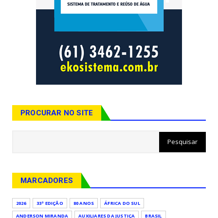
PROCURAR NO SITE
MARCADORES
2026
33ª EDIÇÃO
80 ANOS
ÁFRICA DO SUL
ANDERSON MIRANDA
AUXILIARES DA JUSTIÇA
BRASIL