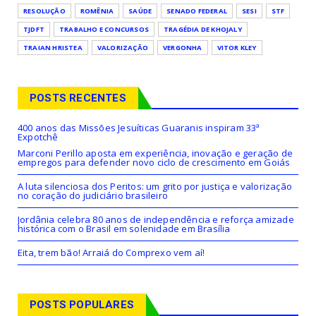
RESOLUÇÃO
ROMÊNIA
SAÚDE
SENADO FEDERAL
SESI
STF
TJDFT
TRABALHO E CONCURSOS
TRAGÉDIA DE KHOJALY
TRAIAN HRISTEA
VALORIZAÇÃO
VERGONHA
VITOR KLEY
POSTS RECENTES
400 anos das Missões Jesuíticas Guaranis inspiram 33ª
Expotchê
Marconi Perillo aposta em experiência, inovação e geração de
empregos para defender novo ciclo de crescimento em Goiás
A luta silenciosa dos Peritos: um grito por justiça e valorização
no coração do judiciário brasileiro
Jordânia celebra 80 anos de independência e reforça amizade
histórica com o Brasil em solenidade em Brasília
Eita, trem bão! Arraiá do Comprexo vem aí!
POSTS POPULARES