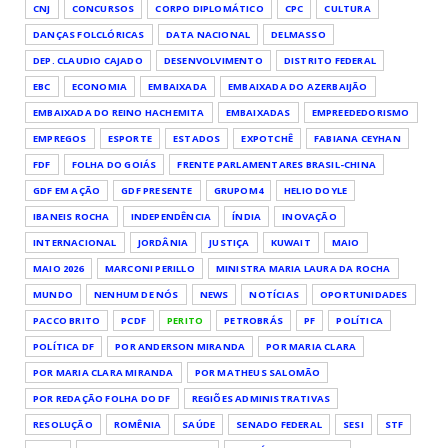
CNJ
CONCURSOS
CORPO DIPLOMÁTICO
CPC
CULTURA
DANÇAS FOLCLÓRICAS
DATA NACIONAL
DELMASSO
DEP. CLAUDIO CAJADO
DESENVOLVIMENTO
DISTRITO FEDERAL
EBC
ECONOMIA
EMBAIXADA
EMBAIXADA DO AZERBAIJÃO
EMBAIXADA DO REINO HACHEMITA
EMBAIXADAS
EMPREEDEDORISMO
EMPREGOS
ESPORTE
ESTADOS
EXPOTCHÊ
FABIANA CEYHAN
FDF
FOLHA DO GOIÁS
FRENTE PARLAMENTARES BRASIL-CHINA
GDF EM AÇÃO
GDF PRESENTE
GRUPOM4
HELIO DOYLE
IBANEIS ROCHA
INDEPENDÊNCIA
ÍNDIA
INOVAÇÃO
INTERNACIONAL
JORDÂNIA
JUSTIÇA
KUWAIT
MAIO
MAIO 2026
MARCONI PERILLO
MINISTRA MARIA LAURA DA ROCHA
MUNDO
NENHUM DE NÓS
NEWS
NOTÍCIAS
OPORTUNIDADES
PACCO BRITO
PCDF
PERITO
PETROBRÁS
PF
POLÍTICA
POLÍTICA DF
POR ANDERSON MIRANDA
POR MARIA CLARA
POR MARIA CLARA MIRANDA
POR MATHEUS SALOMÃO
POR REDAÇÃO FOLHA DO DF
REGIÕES ADMINISTRATIVAS
RESOLUÇÃO
ROMÊNIA
SAÚDE
SENADO FEDERAL
SESI
STF