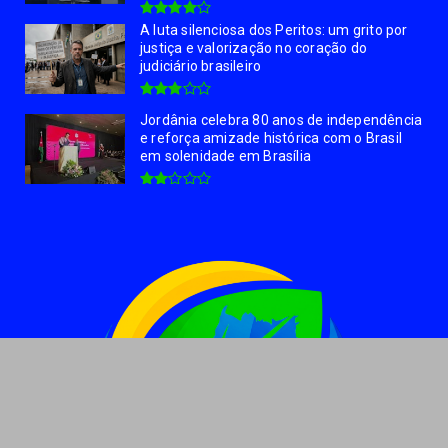
A luta silenciosa dos Peritos: um grito por
justiça e valorização no coração do
judiciário brasileiro
Jordânia celebra 80 anos de independência
e reforça amizade histórica com o Brasil
em solenidade em Brasília