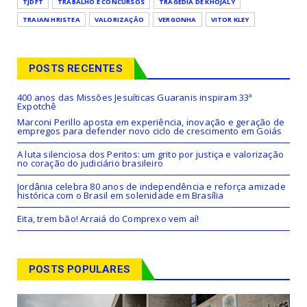
TJDFT
TRABALHO E CONCURSOS
TRAGÉDIA DE KHOJALY
TRAIAN HRISTEA
VALORIZAÇÃO
VERGONHA
VITOR KLEY
POSTS RECENTES
400 anos das Missões Jesuíticas Guaranis inspiram 33ª
Expotchê
Marconi Perillo aposta em experiência, inovação e geração de
empregos para defender novo ciclo de crescimento em Goiás
A luta silenciosa dos Peritos: um grito por justiça e valorização
no coração do judiciário brasileiro
Jordânia celebra 80 anos de independência e reforça amizade
histórica com o Brasil em solenidade em Brasília
Eita, trem bão! Arraiá do Comprexo vem aí!
POSTS POPULARES