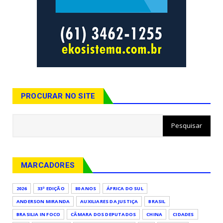
PROCURAR NO SITE
MARCADORES
2026
33ª EDIÇÃO
80 ANOS
ÁFRICA DO SUL
ANDERSON MIRANDA
AUXILIARES DA JUSTIÇA
BRASIL
BRASILIA IN FOCO
CÂMARA DOS DEPUTADOS
CHINA
CIDADES