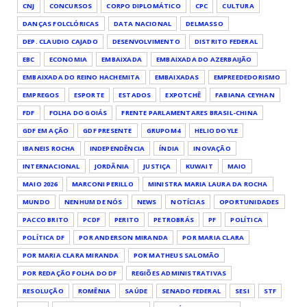
CNJ
CONCURSOS
CORPO DIPLOMÁTICO
CPC
CULTURA
DANÇAS FOLCLÓRICAS
DATA NACIONAL
DELMASSO
DEP. CLAUDIO CAJADO
DESENVOLVIMENTO
DISTRITO FEDERAL
EBC
ECONOMIA
EMBAIXADA
EMBAIXADA DO AZERBAIJÃO
EMBAIXADA DO REINO HACHEMITA
EMBAIXADAS
EMPREEDEDORISMO
EMPREGOS
ESPORTE
ESTADOS
EXPOTCHÊ
FABIANA CEYHAN
FDF
FOLHA DO GOIÁS
FRENTE PARLAMENTARES BRASIL-CHINA
GDF EM AÇÃO
GDF PRESENTE
GRUPOM4
HELIO DOYLE
IBANEIS ROCHA
INDEPENDÊNCIA
ÍNDIA
INOVAÇÃO
INTERNACIONAL
JORDÂNIA
JUSTIÇA
KUWAIT
MAIO
MAIO 2026
MARCONI PERILLO
MINISTRA MARIA LAURA DA ROCHA
MUNDO
NENHUM DE NÓS
NEWS
NOTÍCIAS
OPORTUNIDADES
PACCO BRITO
PCDF
PERITO
PETROBRÁS
PF
POLÍTICA
POLÍTICA DF
POR ANDERSON MIRANDA
POR MARIA CLARA
POR MARIA CLARA MIRANDA
POR MATHEUS SALOMÃO
POR REDAÇÃO FOLHA DO DF
REGIÕES ADMINISTRATIVAS
RESOLUÇÃO
ROMÊNIA
SAÚDE
SENADO FEDERAL
SESI
STF