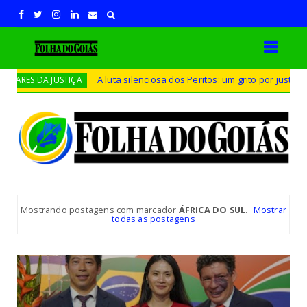
A luta silenciosa dos Peritos: um grito por justiça e valoriz
A JUSTIÇA
Mostrando postagens com marcador
ÁFRICA DO SUL
.
Mostrar
todas as postagens