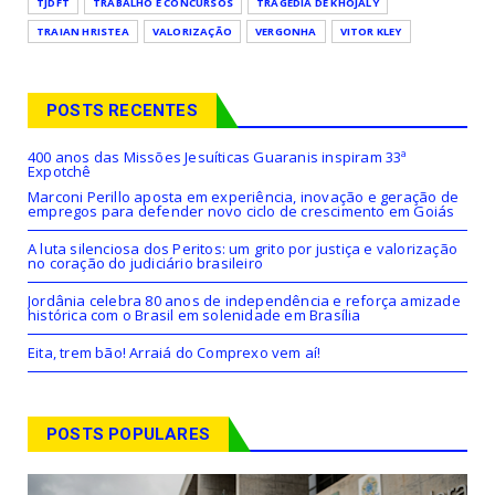
TJDFT
TRABALHO E CONCURSOS
TRAGÉDIA DE KHOJALY
TRAIAN HRISTEA
VALORIZAÇÃO
VERGONHA
VITOR KLEY
POSTS RECENTES
400 anos das Missões Jesuíticas Guaranis inspiram 33ª
Expotchê
Marconi Perillo aposta em experiência, inovação e geração de
empregos para defender novo ciclo de crescimento em Goiás
A luta silenciosa dos Peritos: um grito por justiça e valorização
no coração do judiciário brasileiro
Jordânia celebra 80 anos de independência e reforça amizade
histórica com o Brasil em solenidade em Brasília
Eita, trem bão! Arraiá do Comprexo vem aí!
POSTS POPULARES