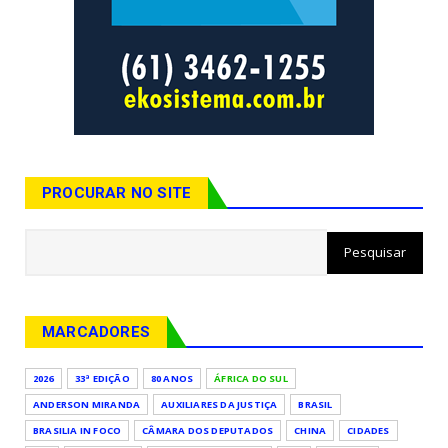
PROCURAR NO SITE
MARCADORES
2026
33ª EDIÇÃO
80 ANOS
ÁFRICA DO SUL
ANDERSON MIRANDA
AUXILIARES DA JUSTIÇA
BRASIL
BRASILIA IN FOCO
CÂMARA DOS DEPUTADOS
CHINA
CIDADES