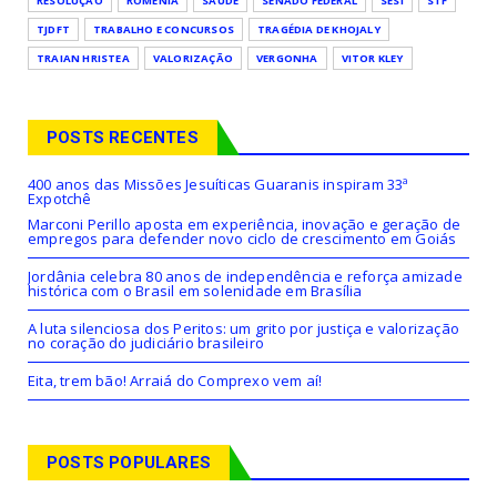
RESOLUÇÃO
ROMÊNIA
SAÚDE
SENADO FEDERAL
SESI
STF
TJDFT
TRABALHO E CONCURSOS
TRAGÉDIA DE KHOJALY
TRAIAN HRISTEA
VALORIZAÇÃO
VERGONHA
VITOR KLEY
POSTS RECENTES
400 anos das Missões Jesuíticas Guaranis inspiram 33ª
Expotchê
Marconi Perillo aposta em experiência, inovação e geração de
empregos para defender novo ciclo de crescimento em Goiás
Jordânia celebra 80 anos de independência e reforça amizade
histórica com o Brasil em solenidade em Brasília
A luta silenciosa dos Peritos: um grito por justiça e valorização
no coração do judiciário brasileiro
Eita, trem bão! Arraiá do Comprexo vem aí!
POSTS POPULARES