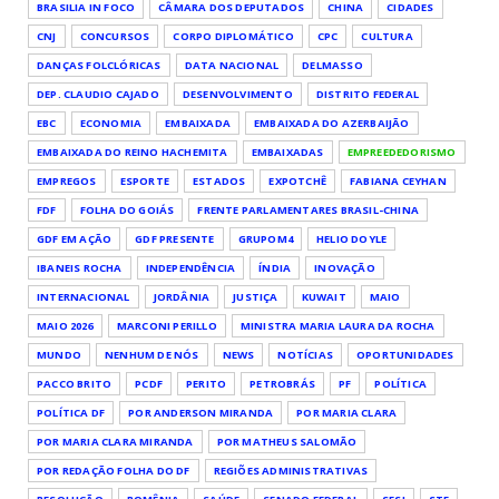
BRASILIA IN FOCO
CÂMARA DOS DEPUTADOS
CHINA
CIDADES
CNJ
CONCURSOS
CORPO DIPLOMÁTICO
CPC
CULTURA
DANÇAS FOLCLÓRICAS
DATA NACIONAL
DELMASSO
DEP. CLAUDIO CAJADO
DESENVOLVIMENTO
DISTRITO FEDERAL
EBC
ECONOMIA
EMBAIXADA
EMBAIXADA DO AZERBAIJÃO
EMBAIXADA DO REINO HACHEMITA
EMBAIXADAS
EMPREEDEDORISMO
EMPREGOS
ESPORTE
ESTADOS
EXPOTCHÊ
FABIANA CEYHAN
FDF
FOLHA DO GOIÁS
FRENTE PARLAMENTARES BRASIL-CHINA
GDF EM AÇÃO
GDF PRESENTE
GRUPOM4
HELIO DOYLE
IBANEIS ROCHA
INDEPENDÊNCIA
ÍNDIA
INOVAÇÃO
INTERNACIONAL
JORDÂNIA
JUSTIÇA
KUWAIT
MAIO
MAIO 2026
MARCONI PERILLO
MINISTRA MARIA LAURA DA ROCHA
MUNDO
NENHUM DE NÓS
NEWS
NOTÍCIAS
OPORTUNIDADES
PACCO BRITO
PCDF
PERITO
PETROBRÁS
PF
POLÍTICA
POLÍTICA DF
POR ANDERSON MIRANDA
POR MARIA CLARA
POR MARIA CLARA MIRANDA
POR MATHEUS SALOMÃO
POR REDAÇÃO FOLHA DO DF
REGIÕES ADMINISTRATIVAS