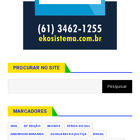
PROCURAR NO SITE
MARCADORES
2026
33ª EDIÇÃO
80 ANOS
ÁFRICA DO SUL
ANDERSON MIRANDA
AUXILIARES DA JUSTIÇA
BRASIL