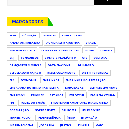
MARCADORES
2026
33ª EDIÇÃO
80 ANOS
ÁFRICA DO SUL
ANDERSON MIRANDA
AUXILIARES DA JUSTIÇA
BRASIL
BRASILIA IN FOCO
CÂMARA DOS DEPUTADOS
CHINA
CIDADES
CNJ
CONCURSOS
CORPO DIPLOMÁTICO
CPC
CULTURA
DANÇAS FOLCLÓRICAS
DATA NACIONAL
DELMASSO
DEP. CLAUDIO CAJADO
DESENVOLVIMENTO
DISTRITO FEDERAL
EBC
ECONOMIA
EMBAIXADA
EMBAIXADA DO AZERBAIJÃO
EMBAIXADA DO REINO HACHEMITA
EMBAIXADAS
EMPREEDEDORISMO
EMPREGOS
ESPORTE
ESTADOS
EXPOTCHÊ
FABIANA CEYHAN
FDF
FOLHA DO GOIÁS
FRENTE PARLAMENTARES BRASIL-CHINA
GDF EM AÇÃO
GDF PRESENTE
GRUPOM4
HELIO DOYLE
IBANEIS ROCHA
INDEPENDÊNCIA
ÍNDIA
INOVAÇÃO
INTERNACIONAL
JORDÂNIA
JUSTIÇA
KUWAIT
MAIO