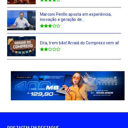
Marconi Perillo aposta em experiência,
inovação e geração de...
Eita, trem bão! Arraiá do Comprexo vem aí!
POSTAGEM EM DESTAQUE