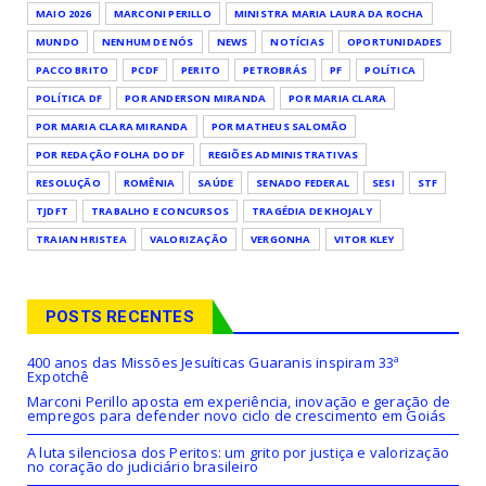
MAIO 2026
MARCONI PERILLO
MINISTRA MARIA LAURA DA ROCHA
MUNDO
NENHUM DE NÓS
NEWS
NOTÍCIAS
OPORTUNIDADES
PACCO BRITO
PCDF
PERITO
PETROBRÁS
PF
POLÍTICA
POLÍTICA DF
POR ANDERSON MIRANDA
POR MARIA CLARA
POR MARIA CLARA MIRANDA
POR MATHEUS SALOMÃO
POR REDAÇÃO FOLHA DO DF
REGIÕES ADMINISTRATIVAS
RESOLUÇÃO
ROMÊNIA
SAÚDE
SENADO FEDERAL
SESI
STF
TJDFT
TRABALHO E CONCURSOS
TRAGÉDIA DE KHOJALY
TRAIAN HRISTEA
VALORIZAÇÃO
VERGONHA
VITOR KLEY
POSTS RECENTES
400 anos das Missões Jesuíticas Guaranis inspiram 33ª
Expotchê
Marconi Perillo aposta em experiência, inovação e geração de
empregos para defender novo ciclo de crescimento em Goiás
A luta silenciosa dos Peritos: um grito por justiça e valorização
no coração do judiciário brasileiro