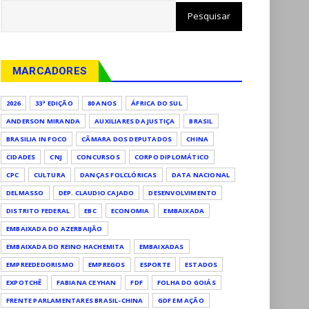
MARCADORES
2026
33ª EDIÇÃO
80 ANOS
ÁFRICA DO SUL
ANDERSON MIRANDA
AUXILIARES DA JUSTIÇA
BRASIL
BRASILIA IN FOCO
CÂMARA DOS DEPUTADOS
CHINA
CIDADES
CNJ
CONCURSOS
CORPO DIPLOMÁTICO
CPC
CULTURA
DANÇAS FOLCLÓRICAS
DATA NACIONAL
DELMASSO
DEP. CLAUDIO CAJADO
DESENVOLVIMENTO
DISTRITO FEDERAL
EBC
ECONOMIA
EMBAIXADA
EMBAIXADA DO AZERBAIJÃO
EMBAIXADA DO REINO HACHEMITA
EMBAIXADAS
EMPREEDEDORISMO
EMPREGOS
ESPORTE
ESTADOS
EXPOTCHÊ
FABIANA CEYHAN
FDF
FOLHA DO GOIÁS
FRENTE PARLAMENTARES BRASIL-CHINA
GDF EM AÇÃO