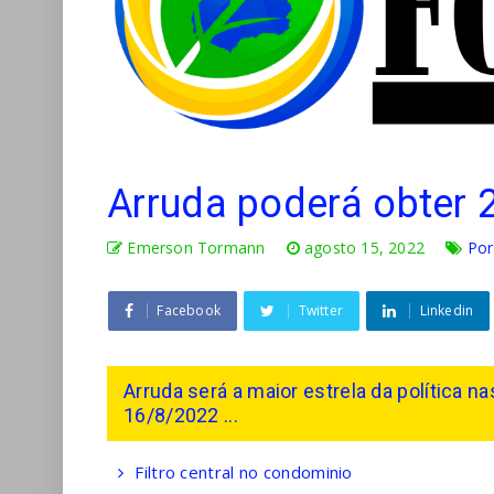
Arruda poderá obter 
Emerson Tormann
agosto 15, 2022
Po
Facebook
Twitter
Linkedin
Arruda será a maior estrela da política na
16/8/2022 ...
Filtro central no condominio