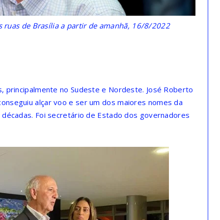
as ruas de Brasília a partir de amanhã, 16/8/2022
as, principalmente no Sudeste e Nordeste. José Roberto
 conseguiu alçar voo e ser um dos maiores nomes da
ês décadas. Foi secretário de Estado dos governadores