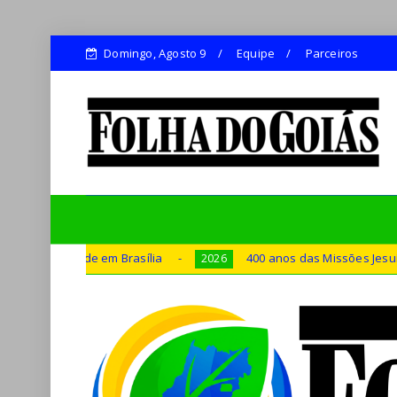
Domingo, Agosto 9
Equipe
Parceiros
ília
400 anos das Missões Jesuíticas Guaranis inspiram 
2026