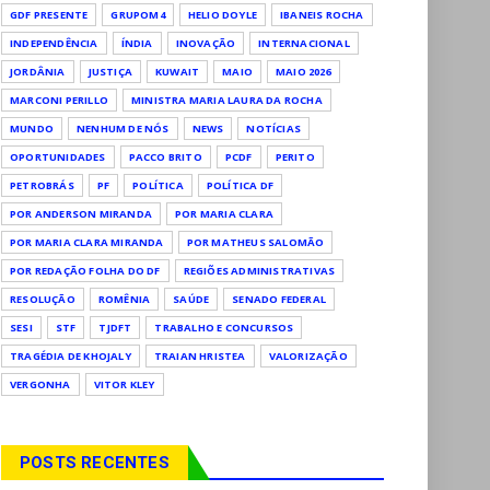
GDF PRESENTE
GRUPOM4
HELIO DOYLE
IBANEIS ROCHA
INDEPENDÊNCIA
ÍNDIA
INOVAÇÃO
INTERNACIONAL
JORDÂNIA
JUSTIÇA
KUWAIT
MAIO
MAIO 2026
MARCONI PERILLO
MINISTRA MARIA LAURA DA ROCHA
MUNDO
NENHUM DE NÓS
NEWS
NOTÍCIAS
OPORTUNIDADES
PACCO BRITO
PCDF
PERITO
PETROBRÁS
PF
POLÍTICA
POLÍTICA DF
POR ANDERSON MIRANDA
POR MARIA CLARA
POR MARIA CLARA MIRANDA
POR MATHEUS SALOMÃO
POR REDAÇÃO FOLHA DO DF
REGIÕES ADMINISTRATIVAS
RESOLUÇÃO
ROMÊNIA
SAÚDE
SENADO FEDERAL
SESI
STF
TJDFT
TRABALHO E CONCURSOS
TRAGÉDIA DE KHOJALY
TRAIAN HRISTEA
VALORIZAÇÃO
VERGONHA
VITOR KLEY
POSTS RECENTES