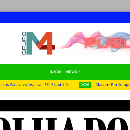
INÍCIO
NEWS
33ª Expotchê
Marconi Perillo aposta em experiência, ino
2026