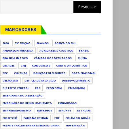
MARCADORES
2026
33ª EDIÇÃO
80 ANOS
ÁFRICA DO SUL
ANDERSON MIRANDA
AUXILIARES DA JUSTIÇA
BRASIL
BRASILIA IN FOCO
CÂMARA DOS DEPUTADOS
CHINA
CIDADES
CNJ
CONCURSOS
CORPO DIPLOMÁTICO
CPC
CULTURA
DANÇAS FOLCLÓRICAS
DATA NACIONAL
DELMASSO
DEP. CLAUDIO CAJADO
DESENVOLVIMENTO
DISTRITO FEDERAL
EBC
ECONOMIA
EMBAIXADA
EMBAIXADA DO AZERBAIJÃO
EMBAIXADA DO REINO HACHEMITA
EMBAIXADAS
EMPREEDEDORISMO
EMPREGOS
ESPORTE
ESTADOS
EXPOTCHÊ
FABIANA CEYHAN
FDF
FOLHA DO GOIÁS
FRENTE PARLAMENTARES BRASIL-CHINA
GDF EM AÇÃO