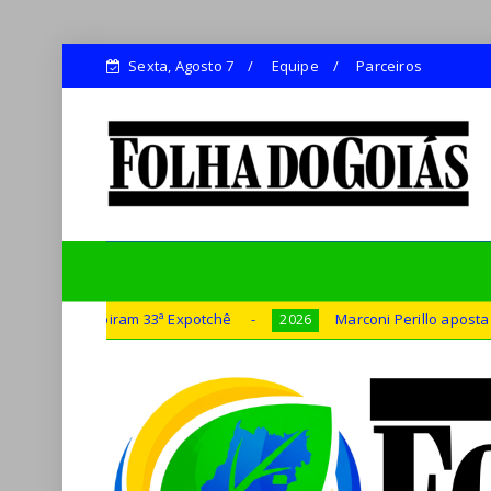
Sexta, Agosto 7
Equipe
Parceiros
ram 33ª Expotchê
Marconi Perillo aposta em experiência,
2026