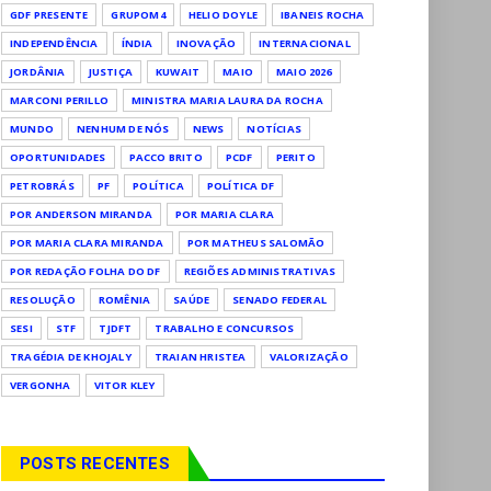
GDF PRESENTE
GRUPOM4
HELIO DOYLE
IBANEIS ROCHA
INDEPENDÊNCIA
ÍNDIA
INOVAÇÃO
INTERNACIONAL
JORDÂNIA
JUSTIÇA
KUWAIT
MAIO
MAIO 2026
MARCONI PERILLO
MINISTRA MARIA LAURA DA ROCHA
MUNDO
NENHUM DE NÓS
NEWS
NOTÍCIAS
OPORTUNIDADES
PACCO BRITO
PCDF
PERITO
PETROBRÁS
PF
POLÍTICA
POLÍTICA DF
POR ANDERSON MIRANDA
POR MARIA CLARA
POR MARIA CLARA MIRANDA
POR MATHEUS SALOMÃO
POR REDAÇÃO FOLHA DO DF
REGIÕES ADMINISTRATIVAS
RESOLUÇÃO
ROMÊNIA
SAÚDE
SENADO FEDERAL
SESI
STF
TJDFT
TRABALHO E CONCURSOS
TRAGÉDIA DE KHOJALY
TRAIAN HRISTEA
VALORIZAÇÃO
VERGONHA
VITOR KLEY
POSTS RECENTES