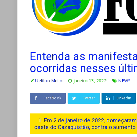
Entenda as manifest
ocorridas nesses últi
Ueliton Mello
janeiro 13, 2022
NEWS
Facebook
Twitter
Linkedin
1. Em 2 de janeiro de 2022, começaram 
oeste do Cazaquistão, contra o aumento 