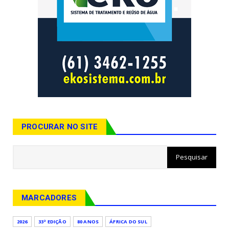
PROCURAR NO SITE
MARCADORES
2026
33ª EDIÇÃO
80 ANOS
ÁFRICA DO SUL