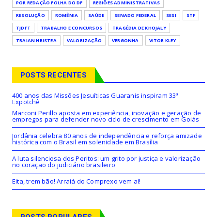
POR REDAÇÃO FOLHA DO DF
REGIÕES ADMINISTRATIVAS
RESOLUÇÃO
ROMÊNIA
SAÚDE
SENADO FEDERAL
SESI
STF
TJDFT
TRABALHO E CONCURSOS
TRAGÉDIA DE KHOJALY
TRAIAN HRISTEA
VALORIZAÇÃO
VERGONHA
VITOR KLEY
POSTS RECENTES
400 anos das Missões Jesuíticas Guaranis inspiram 33ª
Expotchê
Marconi Perillo aposta em experiência, inovação e geração de
empregos para defender novo ciclo de crescimento em Goiás
Jordânia celebra 80 anos de independência e reforça amizade
histórica com o Brasil em solenidade em Brasília
A luta silenciosa dos Peritos: um grito por justiça e valorização
no coração do judiciário brasileiro
Eita, trem bão! Arraiá do Comprexo vem aí!
POSTS POPULARES