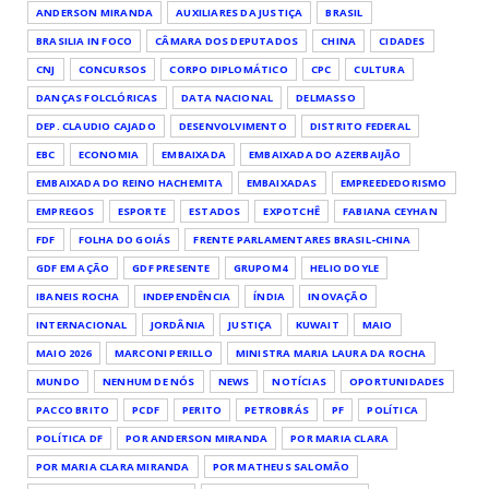
ANDERSON MIRANDA
AUXILIARES DA JUSTIÇA
BRASIL
BRASILIA IN FOCO
CÂMARA DOS DEPUTADOS
CHINA
CIDADES
CNJ
CONCURSOS
CORPO DIPLOMÁTICO
CPC
CULTURA
DANÇAS FOLCLÓRICAS
DATA NACIONAL
DELMASSO
DEP. CLAUDIO CAJADO
DESENVOLVIMENTO
DISTRITO FEDERAL
EBC
ECONOMIA
EMBAIXADA
EMBAIXADA DO AZERBAIJÃO
EMBAIXADA DO REINO HACHEMITA
EMBAIXADAS
EMPREEDEDORISMO
EMPREGOS
ESPORTE
ESTADOS
EXPOTCHÊ
FABIANA CEYHAN
FDF
FOLHA DO GOIÁS
FRENTE PARLAMENTARES BRASIL-CHINA
GDF EM AÇÃO
GDF PRESENTE
GRUPOM4
HELIO DOYLE
IBANEIS ROCHA
INDEPENDÊNCIA
ÍNDIA
INOVAÇÃO
INTERNACIONAL
JORDÂNIA
JUSTIÇA
KUWAIT
MAIO
MAIO 2026
MARCONI PERILLO
MINISTRA MARIA LAURA DA ROCHA
MUNDO
NENHUM DE NÓS
NEWS
NOTÍCIAS
OPORTUNIDADES
PACCO BRITO
PCDF
PERITO
PETROBRÁS
PF
POLÍTICA
POLÍTICA DF
POR ANDERSON MIRANDA
POR MARIA CLARA
POR MARIA CLARA MIRANDA
POR MATHEUS SALOMÃO