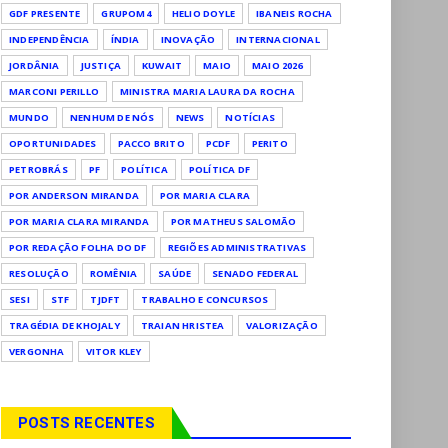
GDF PRESENTE
GRUPOM4
HELIO DOYLE
IBANEIS ROCHA
INDEPENDÊNCIA
ÍNDIA
INOVAÇÃO
INTERNACIONAL
JORDÂNIA
JUSTIÇA
KUWAIT
MAIO
MAIO 2026
MARCONI PERILLO
MINISTRA MARIA LAURA DA ROCHA
MUNDO
NENHUM DE NÓS
NEWS
NOTÍCIAS
OPORTUNIDADES
PACCO BRITO
PCDF
PERITO
PETROBRÁS
PF
POLÍTICA
POLÍTICA DF
POR ANDERSON MIRANDA
POR MARIA CLARA
POR MARIA CLARA MIRANDA
POR MATHEUS SALOMÃO
POR REDAÇÃO FOLHA DO DF
REGIÕES ADMINISTRATIVAS
RESOLUÇÃO
ROMÊNIA
SAÚDE
SENADO FEDERAL
SESI
STF
TJDFT
TRABALHO E CONCURSOS
TRAGÉDIA DE KHOJALY
TRAIAN HRISTEA
VALORIZAÇÃO
VERGONHA
VITOR KLEY
POSTS RECENTES