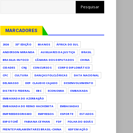
MARCADORES
2026
33ª EDIÇÃO
80 ANOS
ÁFRICA DO SUL
ANDERSON MIRANDA
AUXILIARES DA JUSTIÇA
BRASIL
BRASILIA IN FOCO
CÂMARA DOS DEPUTADOS
CHINA
CIDADES
CNJ
CONCURSOS
CORPO DIPLOMÁTICO
CPC
CULTURA
DANÇAS FOLCLÓRICAS
DATA NACIONAL
DELMASSO
DEP. CLAUDIO CAJADO
DESENVOLVIMENTO
DISTRITO FEDERAL
EBC
ECONOMIA
EMBAIXADA
EMBAIXADA DO AZERBAIJÃO
EMBAIXADA DO REINO HACHEMITA
EMBAIXADAS
EMPREEDEDORISMO
EMPREGOS
ESPORTE
ESTADOS
EXPOTCHÊ
FABIANA CEYHAN
FDF
FOLHA DO GOIÁS
FRENTE PARLAMENTARES BRASIL-CHINA
GDF EM AÇÃO