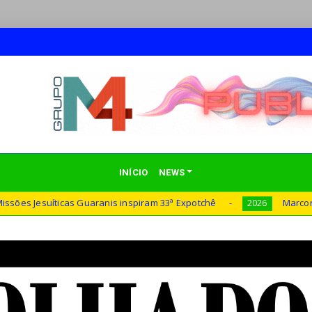
INÍCIO
NEWS
s Guaranis inspiram 33ª Expotchê
Marconi Perillo aposta
2026